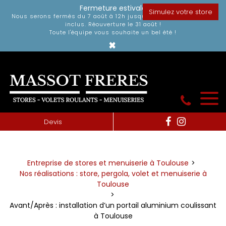
Panneau de gestion des cookies
Fermeture estivale
Simulez votre store
Nous serons fermés du 7 août à 12h jusqu'au dimanche 30 août
inclus. Réouverture le 31 août !
Toute l'équipe vous souhaite un bel été !
×
Devis
Entreprise de stores et menuiserie à Toulouse
Nos réalisations : store, pergola, volet et menuiserie à
Toulouse
Avant/Après : installation d’un portail aluminium coulissant
à Toulouse