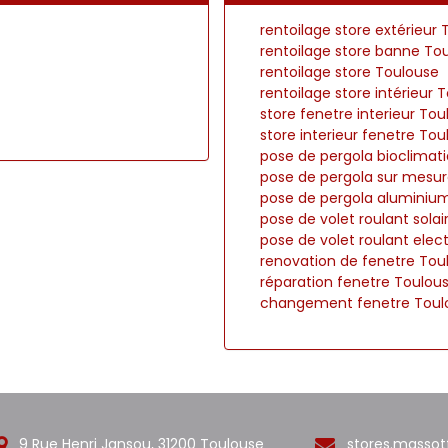
rentoilage store extérieur
rentoilage store banne To
rentoilage store Toulouse
rentoilage store intérieur 
store fenetre interieur To
store interieur fenetre To
pose de pergola bioclimat
pose de pergola sur mesu
pose de pergola aluminiu
pose de volet roulant sola
pose de volet roulant elec
renovation de fenetre Tou
réparation fenetre Toulou
changement fenetre Toul
9 Rue Henri Jansou, 31200 Toulouse
stores.massot