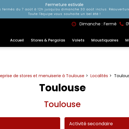
Fermeture estivale
 fermés du 7 août à 12h jusqu'au dimanche 30 août inclus. Réouverture 
Toute l'équipe vous souhaite un bel été !
Dimanche : Fermé
0
Accueil
Stores & Pergolas
Volets
Moustiquaires
M
reprise de stores et menuiserie à Toulouse
Localités
Toulou
Toulouse
Toulouse
Activité secondaire