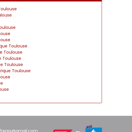
 Toulouse
ulouse
Toulouse
ulouse
ulouse
ique Toulouse
re Toulouse
m Toulouse
ire Toulouse
trique Toulouse
louse
se
ouse
freres@gmail.com