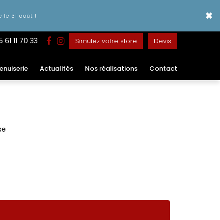
×
le 31 août !
5 61 11 70 33
Simulez votre store
Devis
enuiserie
Actualités
Nos réalisations
Contact
se